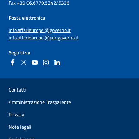
Fax
+39
06.6779.5342/5326
Posta elettronica
info.affarieuropei@governo.it
info.affarieuropei@pec.governo.it
Seguici su
Facebook
Twitter
YouTube
Instagram
Linkedin
Sezione Link Utili
Contatti
Amministrazione Trasparente
Privacy
Note legali