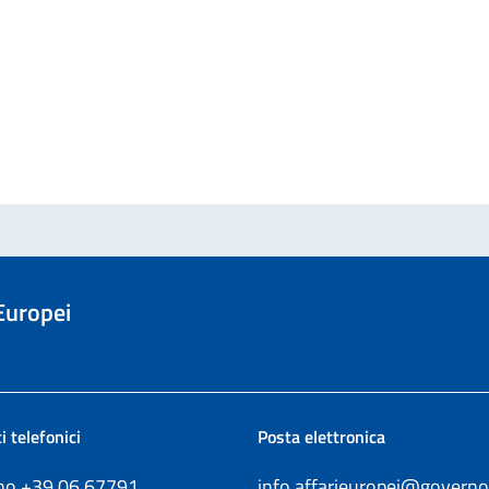
 Europei
i telefonici
Posta elettronica
ono +39
06.67791
info.affarieuropei@governo.