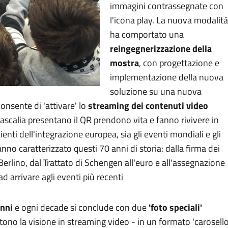
immagini contrassegnate con
l'icona play. La nuova modalità
ha comportato una
reingegnerizzazione della
mostra
, con progettazione e
implementazione della nuova
soluzione su una nuova
onsente di 'attivare' lo
streaming dei contenuti video
dascalia presentano il QR prendono vita e fanno rivivere in
nti dell'integrazione europea, sia gli eventi mondiali e gli
no caratterizzato questi 70 anni di storia: dalla firma dei
Berlino, dal Trattato di Schengen all'euro e all'assegnazione
d arrivare agli eventi più recenti
anni
e ogni decade si conclude con due
'foto speciali'
o la visione in streaming video - in un formato 'carosello