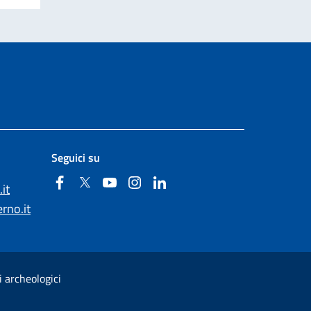
Seguici su
Facebook
Twitter
YouTube
Instagram
Linkedin
it
rno.it
i archeologici