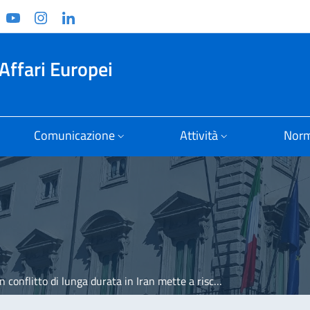
ook
witter
YouTube
Instagram
Linkedin
Affari Europei
Comunicazione
Attività
Norm
litto di lunga durata in Iran mette a rischio i cantieri del PNRR"