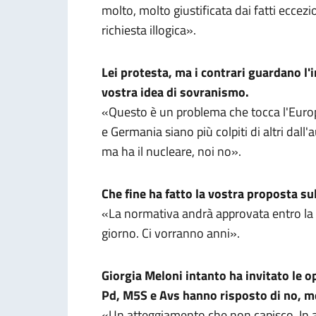
molto, molto giustificata dai fatti eccez
richiesta illogica».
Lei protesta, ma i contrari guardano l'
vostra idea di sovranismo.
«Questo è un problema che tocca l'Europa
e Germania siano più colpiti di altri dall
ma ha il nucleare, noi no».
Che fine ha fatto la vostra proposta sul
«La normativa andrà approvata entro la f
giorno. Ci vorranno anni».
Giorgia Meloni intanto ha invitato le op
Pd, M5S e Avs hanno risposto di no, me
«Un atteggiamento che non capisco. In alt