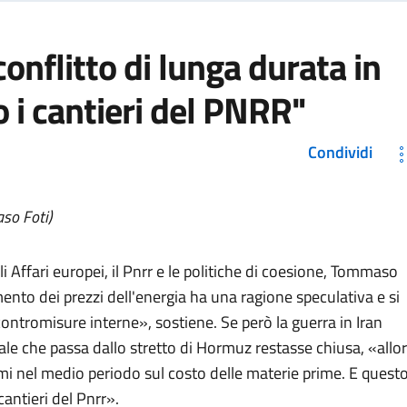
conflitto di lunga durata in
o i cantieri del PNRR"
Condividi
so Foti)
i Affari europei, il Pnrr e le politiche di coesione, Tommaso
mento dei prezzi dell'energia ha una ragione speculativa e si
ntromisure interne», sostiene. Se però la guerra in Iran
le che passa dallo stretto di Hormuz restasse chiusa, «allo
mi nel medio periodo sul costo delle materie prime. E quest
cantieri del Pnrr».