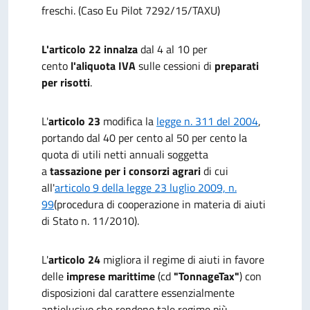
freschi. (Caso Eu Pilot 7292/15/TAXU)
L'articolo 22 innalza
dal 4 al 10 per
cento
l'aliquota IVA
sulle cessioni di
preparati
per risotti
.
L'
articolo 23
modifica la
legge n. 311 del 2004
,
portando dal 40 per cento al 50 per cento la
quota di utili netti annuali soggetta
a
tassazione per i consorzi agrari
di cui
all'
articolo 9 della legge 23 luglio 2009, n.
99
(procedura di cooperazione in materia di aiuti
di Stato n. 11/2010).
L'
articolo 24
migliora il regime di aiuti in favore
delle
imprese marittime
(cd
"TonnageTax"
) con
disposizioni dal carattere essenzialmente
antielusivo che rendono tale regime più