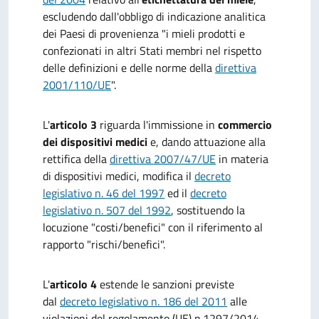
escludendo dall'obbligo di indicazione analitica
dei Paesi di provenienza "i mieli prodotti e
confezionati in altri Stati membri nel rispetto
delle definizioni e delle norme della
direttiva
2001/110/UE
".
L'
articolo 3
riguarda l'immissione in
commercio
dei dispositivi medici
e, dando attuazione alla
rettifica della
direttiva 2007/47/UE
in materia
di dispositivi medici, modifica il
decreto
legislativo n. 46 del 1997
ed il
decreto
legislativo n. 507 del 1992
, sostituendo la
locuzione "costi/benefici" con il riferimento al
rapporto "rischi/benefici".
L'
articolo 4
estende le sanzioni previste
dal
decreto legislativo n. 186 del 2011
alle
violazioni del regolamento (UE) n.1297/2014