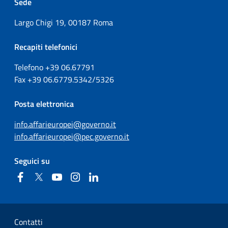
Sede
Largo Chigi 19, 00187 Roma
Recapiti telefonici
Telefono +39
06.67791
Fax
+39
06.6779.5342/5326
Posta elettronica
info.affarieuropei@governo.it
info.affarieuropei@pec.governo.it
Seguici su
Facebook
Twitter
YouTube
Instagram
Linkedin
Sezione Link Utili
Contatti