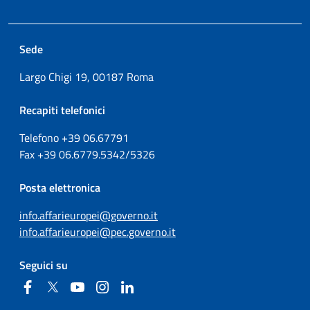
Sede
Largo Chigi 19, 00187 Roma
Recapiti telefonici
Telefono +39
06.67791
Fax
+39
06.6779.5342/5326
Posta elettronica
info.affarieuropei@governo.it
info.affarieuropei@pec.governo.it
Seguici su
Facebook
Twitter
YouTube
Instagram
Linkedin