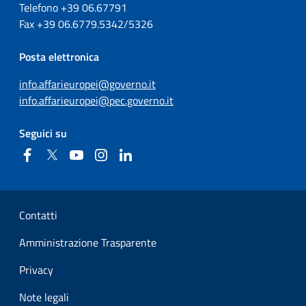
Telefono +39
06.67791
Fax
+39
06.6779.5342/5326
Posta elettronica
info.affarieuropei@governo.it
info.affarieuropei@pec.governo.it
Seguici su
Facebook
Twitter
YouTube
Instagram
Linkedin
Sezione Link Utili
Contatti
Amministrazione Trasparente
Privacy
Note legali