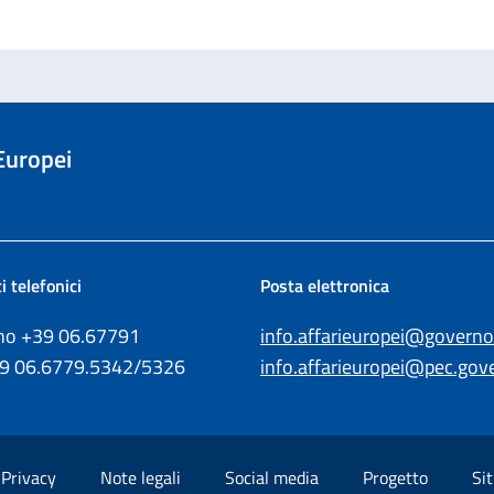
 Europei
i telefonici
Posta elettronica
ono +39
06.67791
info.affarieuropei@governo.
39
06.6779.5342/5326
info.affarieuropei@pec.gove
Privacy
Note legali
Social media
Progetto
Sit