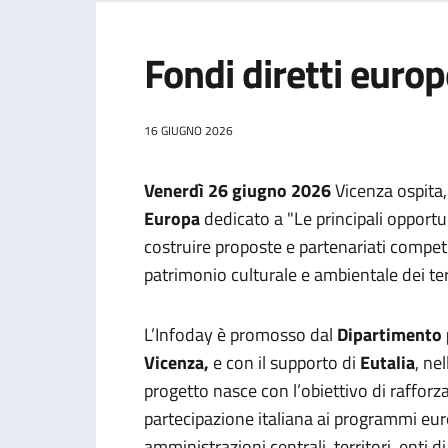
Fondi diretti europ
16 GIUGNO 2026
Venerdì 26 giugno 2026
Vicenza ospita,
Europa
dedicato a
"Le principali opport
costruire proposte e partenariati competi
patrimonio culturale e ambientale dei terr
L’Infoday è promosso dal
Dipartimento p
Vicenza,
e con il supporto di
Eutalia
, ne
progetto nasce con l’obiettivo di rafforz
partecipazione italiana ai programmi euro
amministrazioni centrali, territori, enti d