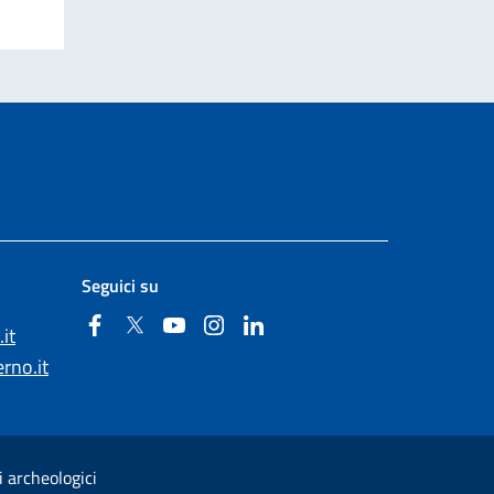
Seguici su
Facebook
Twitter
YouTube
Instagram
Linkedin
it
rno.it
i archeologici