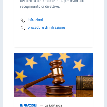
del diritto dell'Unione e 14 per mancato
recepimento di direttive.
infrazioni
procedure di infrazione
INFRAZIONI
28 NOV 2025